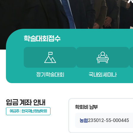
학술대회접수
정기학술대회
국내외세미나
입금 계좌 안내
학회비 납부
예금주 : 한국재난정보학회
농협
235012-55-000445