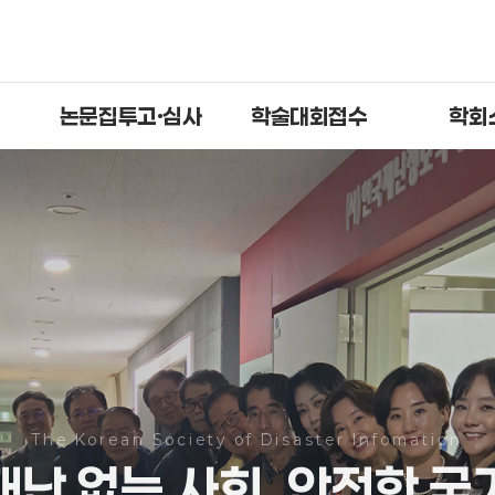
논문집투고·심사
학술대회접수
학회
The Korean Society of Disaster Infomation
재난 없는 사회,
안전한 국