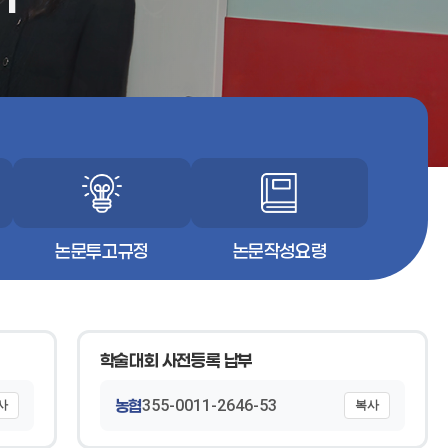
논문투고규정
논문작성요령
학술대회 사전등록 납부
농협
355-0011-2646-53
사
복사