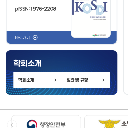
pISSN:1976-2208
바로가기
학회소개
학회소개
정관 및 규정
0706 재난경감 국제심포지움_북경과학기술대학교
07-19
2026-07-07