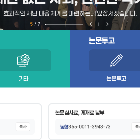
효과적인 재난 대응 체계를 마련하는데 앞장서겠습니다.
5
/
7
논문투고
기타
논문투고
논문심사료, 게재료 납부
농협
355-0011-3943-73
복사
복